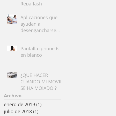
Repaflash
Aplicaciones que
ayudan a
desengancharse
del móvil.
Pantalla iphone 6
en blanco
¿QUE HACER
CUANDO MI MOVIL
SE HA MOJADO ?
Archivo
enero de 2019
(1)
1 entrada
julio de 2018
(1)
1 entrada