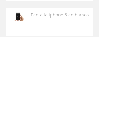
Pantalla iphone 6 en blanco
¿QUE HACER CUANDO MI
MOVIL SE HA MOJADO ?
Archivo
enero de 2019
(1)
1 entrada
julio de 2018
(1)
1 entrada
junio de 2018
(1)
1 entrada
marzo de 2017
(4)
4 entradas
Buscar por tags