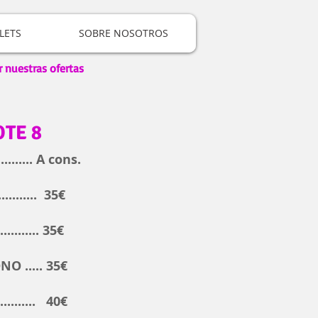
LETS
SOBRE NOSOTROS
r nuestras ofertas
TE 8
...... A cons.
....... 35€
......... 35€
 ..... 35€
........... 40€