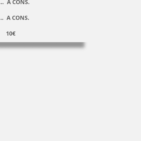
.... A CONS.
.... A CONS.
... 10€