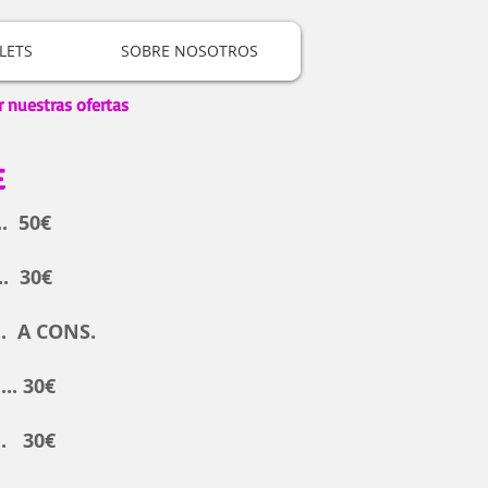
LETS
SOBRE NOSOTROS
r nuestras ofertas
E
.. 50€
.. 30€
.... A CONS.
.. 30€
..... 30€