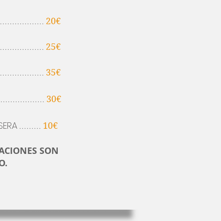
..................
20€
..................
25€
..................
35€
..................
30€
SERA
.........
10€
RACIONES SON
O.