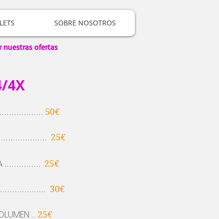
LETS
SOBRE NOSOTROS
r nuestras ofertas
4/4X
..................
50€
....................
25€
A
...............
25€
....................
30€
OLUMEN
..
25€