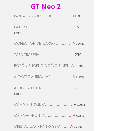
GT Neo 2
PANTALLA COMPLETA
119€
.................
BATERÍA
A
.......................................
cons
CONECTOR DE CARGA
A cons
............
TAPA TRASERA
25€
...........................
BOTÓN
ENCENDIDO/VOLUMEN
A cons
ALTAVOZ AURICULAR
A cons
.................
ALTAVOZ
ESTÉREO
A
.....................
cons
CÁMARA
TRASERA
A cons
......................
CÁMARA FRONTAL
A cons
....................
.
CRISTAL CÁMARA TRASERA
A cons
.......