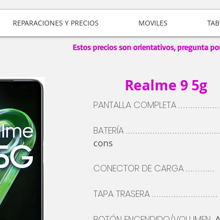
REPARACIONES Y PRECIOS
MOVILES
TAB
Estos precios son orientativos, pregunta po
Realme 9 5g
PANTALLA COMPLETA
................
BATERÍA
......................................
cons
CONECTOR DE CARGA
............
TAPA TRASERA
...........................
BOTÓN
ENCENDIDO/VOLUMEN
A