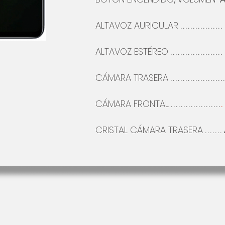
ALTAVOZ AURICULAR
................
ALTAVOZ
ESTÉREO
.....................
CÁMARA
TRASERA
....................
CÁMARA FRONTAL
....................
CRISTAL CÁMARA TRASERA
.......