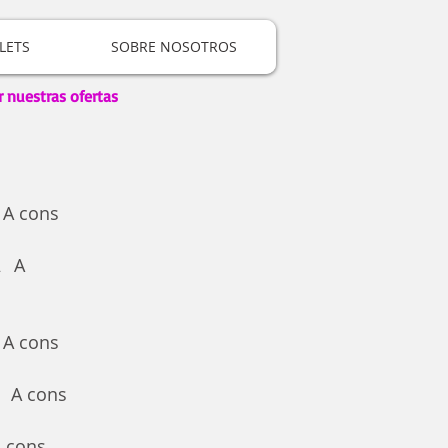
LETS
SOBRE NOSOTROS
r nuestras ofertas
A cons
.
A
.
A cons
A cons
 cons