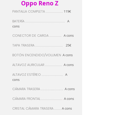
Oppo Reno Z
PANTALLA COMPLETA
119€
.................
BATERÍA
A
.......................................
cons
CONECTOR DE CARGA
A cons
............
TAPA TRASERA
25€
...........................
BOTÓN
ENCENDIDO/VOLUMEN
A cons
ALTAVOZ AURICULAR
A cons
.................
ALTAVOZ
ESTÉREO
A
.....................
cons
CÁMARA
TRASERA
A cons
......................
CÁMARA FRONTAL
A cons
....................
.
CRISTAL CÁMARA TRASERA
A cons
.......