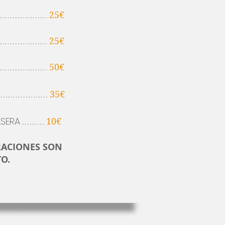
...................
25€
...................
25€
...................
50€
...................
35€
SERA
.........
10€
RACIONES SON
TO.