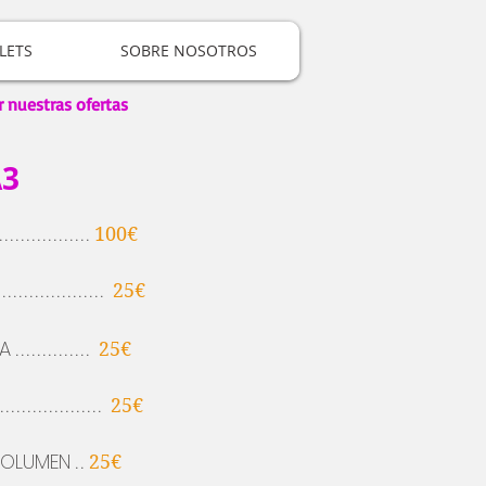
LETS
SOBRE NOSOTROS
r nuestras ofertas
A3
.................
100€
....................
25€
A
..............
25€
....................
25€
VOLUMEN
..
25€