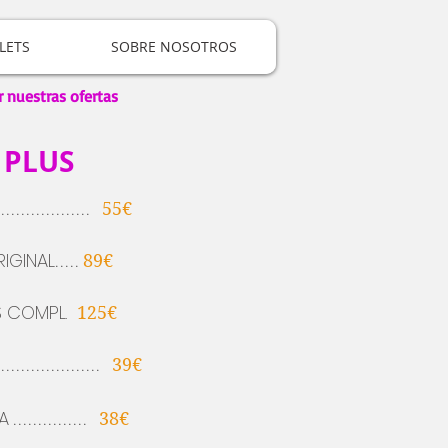
LETS
SOBRE NOSOTROS
r nuestras ofertas
 PLUS
...................
55€
IGINAL
.....
89€
IS COMPL.
125€
.....................
39€
A
...............
38€