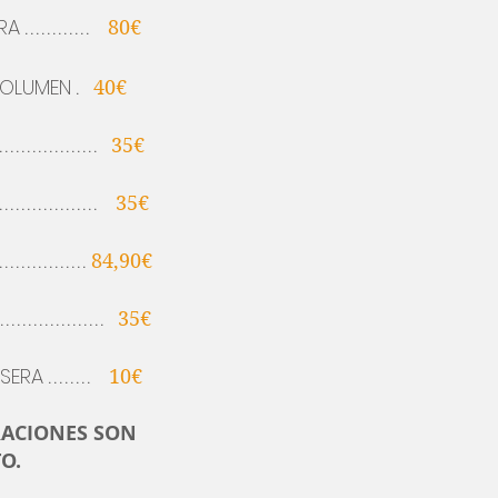
RA
............
80€
VOLUMEN
.
40€
..................
35€
..................
35€
................
84,90€
...................
35€
ASERA
........
10€
RACIONES SON
O.