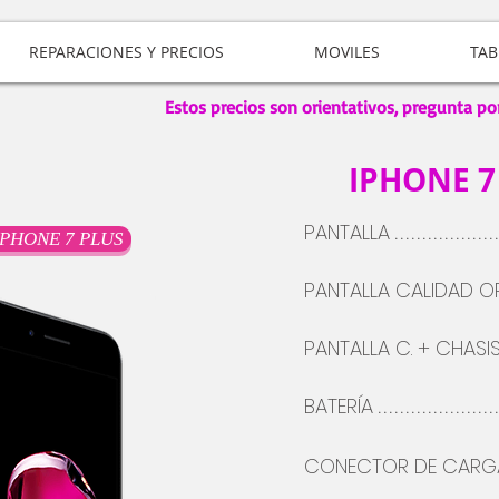
REPARACIONES Y PRECIOS
MOVILES
TAB
Estos precios son orientativos, pregunta po
IPHONE 7
PANTALLA
..................
IPHONE 7 PLUS
PANTALLA CALIDAD OR
PANTALLA C. + CHAS
BATERÍA
.....................
CONECTOR DE CARG