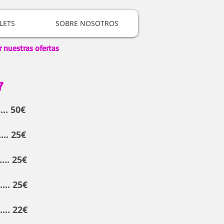
LETS
SOBRE NOSOTROS
r nuestras ofertas
7
.. 50€
.. 25€
.. 25€
.... 25€
..... 22€