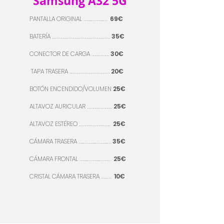
Samsung A32 5G
PANTALLA ORIGINAL
69
€
................
BATERÍA
35
€
.......................................
CONECTOR DE CARGA
30
€
............
TAPA TRASERA
20
€
...........................
BOTÓN
ENCENDIDO/VOLUMEN
25
€
ALTAVOZ AURICULAR
25
€
.................
ALTAVOZ
ESTÉREO
25
€
.....................
CÁMARA
TRASERA
35
€
......................
CÁMARA FRONTAL
25
€
....................
.
CRISTAL CÁMARA TRASERA
10
€
.......