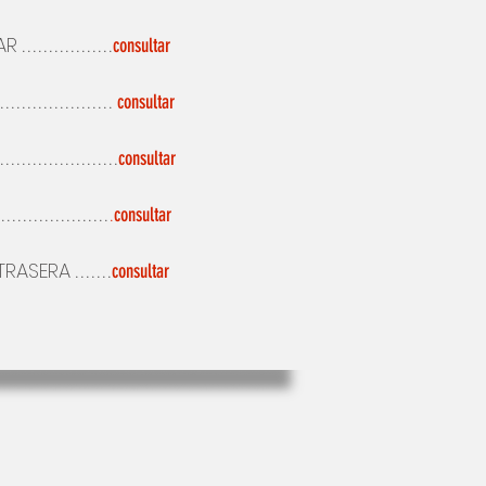
AR
.................
consultar
.....................
consultar
......................
consultar
....................
.
consultar
TRASERA
.......
consultar