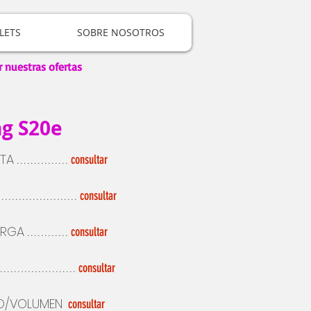
LETS
SOBRE NOSOTROS
r nuestras ofertas
g S20e
ETA
...............
consultar
.......................
consultar
ARGA
............
consultar
......................
consultar
O/VOLUMEN
consultar