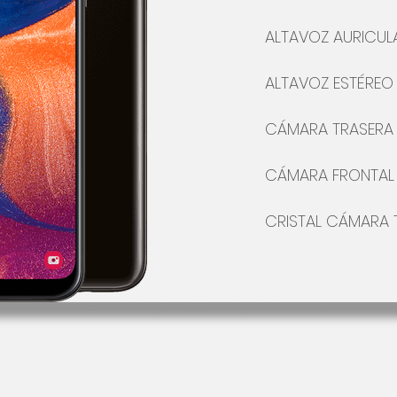
ALTAVOZ AURICUL
ALTAVOZ
ESTÉREO
CÁMARA
TRASERA
CÁMARA FRONTAL
CRISTAL CÁMARA 